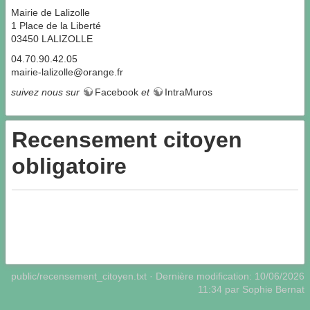
Mairie de Lalizolle
1 Place de la Liberté
03450 LALIZOLLE
04.70.90.42.05
mairie-lalizolle@orange.fr
suivez nous sur
Facebook
et
IntraMuros
Recensement citoyen
obligatoire
public/recensement_citoyen.txt
· Dernière modification: 10/06/2026
11:34 par
Sophie Bernat